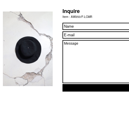
Inquire
Item : AW350/F-LCMR